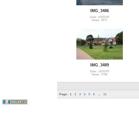
IMG_3486
Date: 10/02/05
Views: 5977
IMG_3489
Date: 10/02/05
Views: 5768
Page:
1
2
3
4
5
6
...
11