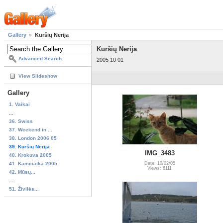
Gallery
Kuršių Nerija
Kuršių Nerija
Advanced Search
2005 10 01
View Slideshow
Gallery
1. Vaikai
...
36. Swiss
37. Weekend in ...
38. London 2006 05
39. Kuršių Nerija
IMG_3483
40. Krokuva 2005
41. Kamciatka 2005
Date: 10/02/05
Views: 6111
42. Mūsų...
...
51. Živilės...